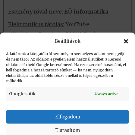
Esemény rövid neve:
EÜ informatika
Elektronikus tárolás:
YouTube
URL:
https://youtu.be/fASI0-1bnbc
Beállítások
Fizikai tárolás:
Nincs
Adattárunk a látogatókról semmilyen személyes adatot nem gyűjt
és nem tárol. Az oldalon egyetlen elem használ sütiket: a Kereső
oldalon elérhető Google keresőmező. Ha ezt szeretné használni, el
Létrehozva: 2023.05.04. 12:47
kell fogadnia a hozzá tartozó sütiket — ha nem, nyugodtan
elutasíthatja, az oldal többi része enélkül is teljes egészében
Utolsó módosítás: 2026.05.19. 10:43
működik.
Google sütik
Always active
Elfogadom
KAPCSOLAT
|
Impresszum
|
Felhasználási
feltételek
|
Adatvédelmi tájékoztató
Elutasítom