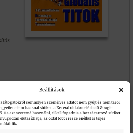
ítás
Beállítások
 a látogatókról semmilyen személyes adatot nem gyűjt és nem tárol.
egyetlen elem használ sütiket: a Kereső oldalon elérhető Google
 Ha ezt szeretné használni, el kell fogadnia a hozzá tartozó sütiket
yugodtan elutasíthatja, az oldal többi része enélkül is teljes
 működik.