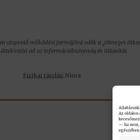
om alapvető működési formájává válik a „tömeges titkos
áttekintést ad az információbiztonság és titkosítás
Fizikai tárolás:
Nincs
Adattárunk
Az oldalon 
keresőmező.
— ha nem, n
egészében