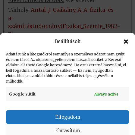
Elektronikus tárolás:
WP szerver
Tárhely:
Antal_J-Csákány_A_A-fizika-és-
a-
számítástudomány(Fizikai_Szemle_1982-
7)
Beállítások
Fizikai tárolás:
Nincs
Adattárunk a látogatókról semmilyen személyes adatot nem gyűjt
és nem tárol. Az oldalon egyetlen elem használ sütiket: a Kereső
oldalon elérhető Google keresőmező. Ha ezt szeretné használni, el
Létrehozva: 2024.06.11. 11:18
kell fogadnia a hozzá tartozó sütiket — ha nem, nyugodtan
elutasíthatja, az oldal többi része enélkül is teljes egészében
Utolsó módosítás: 2024.06.20. 18:57
működik.
Google sütik
Always active
Elfogadom
KAPCSOLAT
|
Impresszum
|
Felhasználási
feltételek
|
Adatvédelmi tájékoztató
Elutasítom