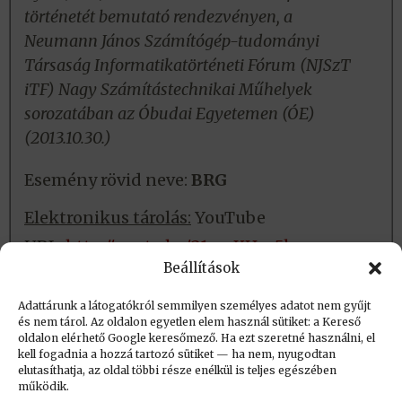
történetét bemutató rendezvényen, a
Neumann János Számítógép-tudományi
Társaság Informatikatörténeti Fórum (NJSzT
iTF) Nagy Számítástechnikai Műhelyek
sorozatában az Óbudai Egyetemen (ÓE)
(2013.10.30.)
Esemény rövid neve:
BRG
Elektronikus tárolás:
YouTube
URL:
http://youtu.be/21y-xKHzc5k
Beállítások
Fizikai tárolás:
Nincs
Adattárunk a látogatókról semmilyen személyes adatot nem gyűjt
és nem tárol. Az oldalon egyetlen elem használ sütiket: a Kereső
oldalon elérhető Google keresőmező. Ha ezt szeretné használni, el
Létrehozva: 2016.06.23. 09:27
kell fogadnia a hozzá tartozó sütiket — ha nem, nyugodtan
elutasíthatja, az oldal többi része enélkül is teljes egészében
Utolsó módosítás: 2023.09.01. 20:36
működik.