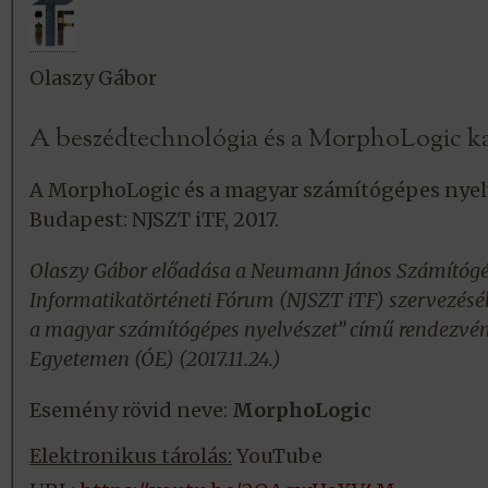
Olaszy Gábor
A beszédtechnológia és a MorphoLogic ka
A MorphoLogic és a magyar számítógépes nyel
Budapest: NJSZT iTF, 2017.
Olaszy Gábor előadása a Neumann János Számítóg
Informatikatörténeti Fórum (NJSZT iTF) szervezésé
a magyar számítógépes nyelvészet” című rendezvé
Egyetemen (ÓE) (2017.11.24.)
Esemény rövid neve:
MorphoLogic
Elektronikus tárolás:
YouTube