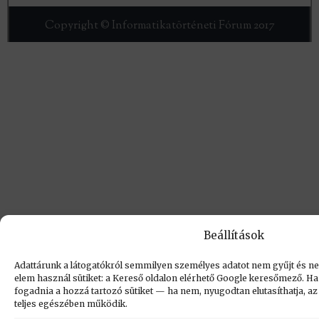
Copyright © Informatikatörténeti Fórum 2017
Beállítások
Adattárunk a látogatókról semmilyen személyes adatot nem gyűjt és nem
elem használ sütiket: a Kereső oldalon elérhető Google keresőmező. Ha e
fogadnia a hozzá tartozó sütiket — ha nem, nyugodtan elutasíthatja, az o
teljes egészében működik.