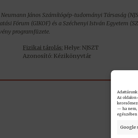
 a Neumann János Számítógép-tudományi Társaság (NJS
atási Fórum (GIKOF) és a Széchenyi István Egyetem (S
vény programfüzete.
Fizikai tárolás:
Helye: NJSZT
Azonosító: Kézikönyvtár
Adattárunk
Az oldalon 
keresőmező.
— ha nem, n
egészében
Google 