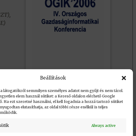
ZT),
ZE)
Beállítások
 a látogatókról semmilyen személyes adatot nem gyűjt és nem tárol.
egyetlen elem használ sütiket: a Kereső oldalon elérhető Google
 Ha ezt szeretné használni, el kell fogadnia a hozzá tartozó sütiket
yugodtan elutasíthatja, az oldal többi része enélkül is teljes
 működik.
sütik
Always active