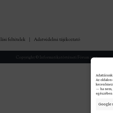
lási feltételek
|
Adatvédelmi tájékoztató
Copyright © Informatikatörténeti Fórum 2017
Adattárunk
Az oldalon 
keresőmező.
— ha nem, n
egészében
Google 