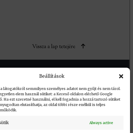
Vissza a lap tetejére
Beállítások
 a látogatókról semmilyen személyes adatot nem gyűjt és nem tárol.
egyetlen elem használ sütiket: a Kereső oldalon elérhető Google
 Ha ezt szeretné használni, el kell fogadnia a hozzá tartozó sütiket
yugodtan elutasíthatja, az oldal többi része enélkül is teljes
 működik.
sütik
Always active