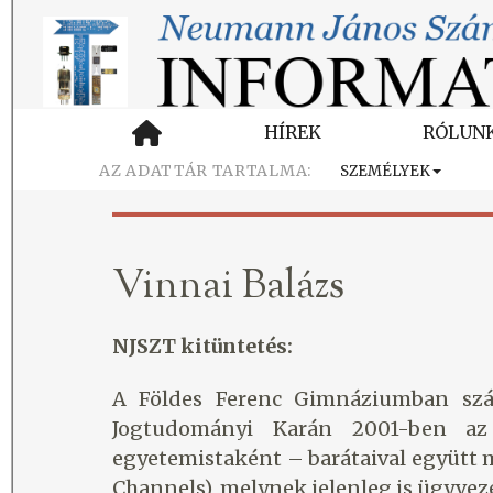
HÍREK
RÓLUN
SZEMÉLYEK
Vinnai Balázs
NJSZT kitüntetés:
A Földes Ferenc Gimnáziumban szám
Jogtudományi Karán 2001-ben az
egyetemistaként – barátaival együtt me
Channels), melynek jelenleg is ügyveze