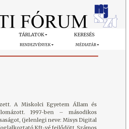
TÁRLATOK
KERESÉS
RENDEZVÉNYEK
MÉDIATÁR
zett. A Miskolci Egyetem Állam és
lomázott. 1997-ben – másodikos
aságot, (jelenlegi neve: Misys Digital
foglalkoztató Kft-vé fejlődött. Számos