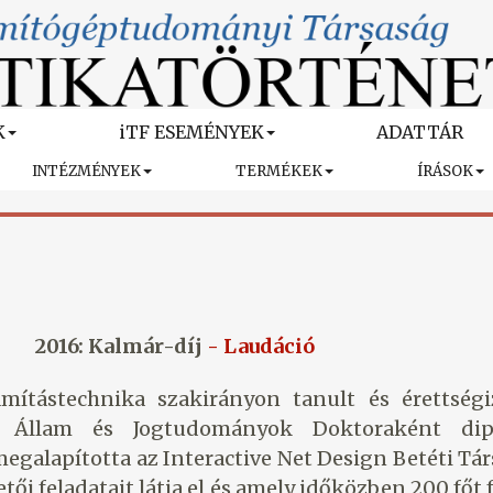
K
iTF ESEMÉNYEK
ADATTÁR
INTÉZMÉNYEK
TERMÉKEK
ÍRÁSOK
2016: Kalmár-díj
- Laudáció
ítástechnika szakirányon tanult és érettségi
 Állam és Jogtudományok Doktoraként dip
galapította az Interactive Net Design Betéti Társ
tői feladatait látja el és amely időközben 200 főt 