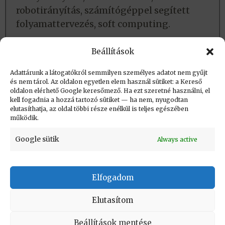
robotirányítás, számítógéppel segített
folyamattervezés, soft computing.
Lásd még:
Beállítások
Adatlap
Adattárunk a látogatókról semmilyen személyes adatot nem gyűjt
és nem tárol. Az oldalon egyetlen elem használ sütiket: a Kereső
oldalon elérhető Google keresőmező. Ha ezt szeretné használni, el
Létrehozva: 2018.06.17. 09:30
kell fogadnia a hozzá tartozó sütiket — ha nem, nyugodtan
elutasíthatja, az oldal többi része enélkül is teljes egészében
Utolsó módosítás: 2018.08.28. 09:32
működik.
Google sütik
Always active
Elfogadom
KAPCSOLAT
|
Impresszum
|
Felhasználási
feltételek
|
Adatvédelmi tájékoztató
Elutasítom
Vissza a lap tetejére
Beállítások mentése