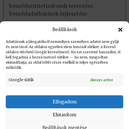
beszédszintetizátorok tervezése,
beszédadatbázisok fejlesztése.
Lásd még:
Beállítások
Adatlap
Adattárunk a látogatókról semmilyen személyes adatot nem gyűjt
és nem tárol. Az oldalon egyetlen elem használ sütiket: a Kereső
oldalon elérhető Google keresőmező. Ha ezt szeretné használni, el
Létrehozva: 2018.06.17. 09:30
kell fogadnia a hozzá tartozó sütiket — ha nem, nyugodtan
elutasíthatja, az oldal többi része enélkül is teljes egészében
Utolsó módosítás: 2018.06.27. 21:35
működik.
Google sütik
Always active
Elfogadom
KAPCSOLAT
|
Impresszum
|
Felhasználási
feltételek
|
Adatvédelmi tájékoztató
Elutasítom
Vissza a lap tetejére
Beállítások mentése