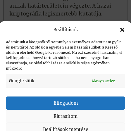
annak határterületein végezte. A hazai
kriptográfia legismertebb kutatója.
Lásd még:
Beállítások
Adatlap
Adattárunk a látogatókról semmilyen személyes adatot nem gyűjt
és nem tárol. Az oldalon egyetlen elem használ sütiket: a Kereső
oldalon elérhető Google keresőmező. Ha ezt szeretné használni, el
Létrehozva: 2018.06.17. 09:30
kell fogadnia a hozzá tartozó sütiket — ha nem, nyugodtan
elutasíthatja, az oldal többi része enélkül is teljes egészében
Utolsó módosítás: 2018.09.16. 11:49
működik.
Google sütik
Always active
Elfogadom
KAPCSOLAT
|
Impresszum
|
Felhasználási
feltételek
|
Adatvédelmi tájékoztató
Elutasítom
Vissza a lap tetejére
Beállítások mentése