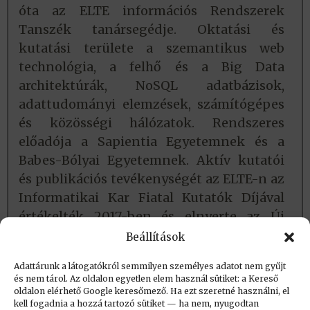
óta az ELTE információs Rendszerek
Tanszék tanársegédje. Oktatási és
kutatási területe a szemantikus web
technológia, a felhő és a Big Data
architektúrák, NoSQL adatbázisok,
adattudományi elemzések, számítógépes
és közösségi hálózatok. Rendszeres
előadója a Sapientia Egyetemnek és a
Babes-Bólyai Egyetemnek. Aktív kutatói
és publikációs tevékenységét az ELTE-n az
Informatikai Kar Fiatal Kutatók Díjával
értékelték 2017-ben és elnyerte az Új
Nemzeti Kiválóság Program 5 hónapos
Beállítások
ösztöndíját.
Adattárunk a látogatókról semmilyen személyes adatot nem gyűjt
és nem tárol. Az oldalon egyetlen elem használ sütiket: a Kereső
oldalon elérhető Google keresőmező. Ha ezt szeretné használni, el
Létrehozva: 2018.06.17. 09:29
kell fogadnia a hozzá tartozó sütiket — ha nem, nyugodtan