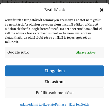
hálózatelemzés, adatbázisrendszerek,
adatbányászat és annak egészségügyi
Beállítások
alkalmazása is kutatásai közé tartozik.
Adattárunk a látogatókról semmilyen személyes adatot nem gyűjt
és nem tárol. Az oldalon egyetlen elem használ sütiket: a Kereső
oldalon elérhető Google keresőmező. Ha ezt szeretné használni, el
Létrehozva: 2022.11.11. 13:06
kell fogadnia a hozzá tartozó sütiket — ha nem, nyugodtan
elutasíthatja, az oldal többi része enélkül is teljes egészében
Utolsó módosítás: 2022.11.11. 13:06
működik.
Google sütik
Always active
Elfogadom
KAPCSOLAT
|
Impresszum
|
Felhasználási
feltételek
|
Adatvédelmi tájékoztató
Elutasítom
Vissza a lap tetejére
Beállítások mentése
Adatvédelmi tájékoztató
Felhasználási feltételek
Copyright © Informatikatörténeti Fórum 2017