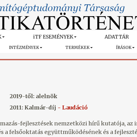
K
iTF ESEMÉNYEK
ADATTÁR
INTÉZMÉNYEK
TERMÉKEK
ÍRÁSOK
2019-től: alelnök
2011: Kalmár-díj
- Laudáció
lmazás-fejlesztések nemzetközi hírű kutatója, az i
és a felsőoktatás együttműködésének és a fejleszt