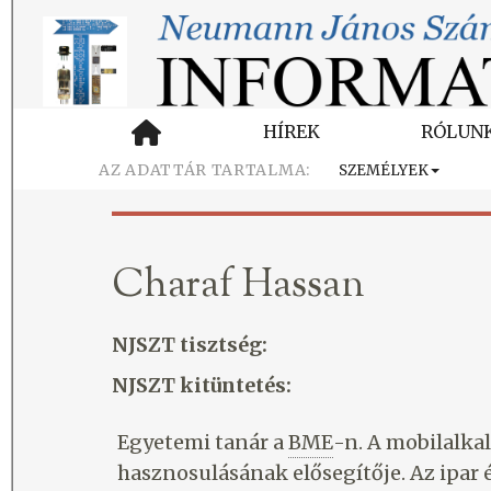
HÍREK
RÓLUN
SZEMÉLYEK
Charaf Hassan
NJSZT tisztség:
NJSZT kitüntetés:
Egyetemi tanár a
BME
-n. A mobilalka
hasznosulásának elősegítője. Az ipar 