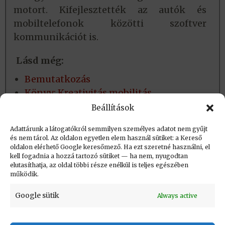
motort. Kifejlesztették az autók és
mobiltelefonok közötti szoftver
kommunikációt is.
Lásd még:
Bemutatkozás
Könyv: Kreativitás mobilitás
(társszerző)
Beállítások
A cége: NNG
Adattárunk a látogatókról semmilyen személyes adatot nem gyűjt
és nem tárol. Az oldalon egyetlen elem használ sütiket: a Kereső
oldalon elérhető Google keresőmező. Ha ezt szeretné használni, el
Létrehozva: 2018.06.17. 09:29
kell fogadnia a hozzá tartozó sütiket — ha nem, nyugodtan
elutasíthatja, az oldal többi része enélkül is teljes egészében
Utolsó módosítás: 2024.05.02. 11:05
működik.
Google sütik
Always active