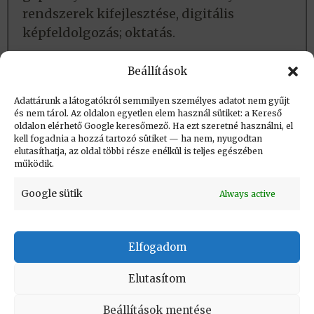
rendszerek kifejlesztése, digitális
képfeldolgozás; oktatás.
Lásd még:
Beállítások
Adatlap
Adattárunk a látogatókról semmilyen személyes adatot nem gyűjt
és nem tárol. Az oldalon egyetlen elem használ sütiket: a Kereső
oldalon elérhető Google keresőmező. Ha ezt szeretné használni, el
Létrehozva: 2018.06.17. 09:29
kell fogadnia a hozzá tartozó sütiket — ha nem, nyugodtan
elutasíthatja, az oldal többi része enélkül is teljes egészében
Utolsó módosítás: 2026.07.25. 18:30
működik.
Google sütik
Always active
Elfogadom
KAPCSOLAT
|
Impresszum
|
Felhasználási
feltételek
|
Adatvédelmi tájékoztató
Elutasítom
Vissza a lap tetejére
Beállítások mentése