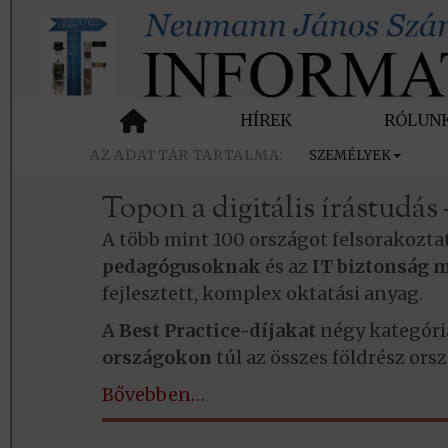
HÍREK
RÓLUN
SZEMÉLYEK
Topon a digitális írástudá
A több mint 100 országot felsorakoz
pedagógusoknak
és az
IT biztonság 
fejlesztett, komplex oktatási anyag.
A
Best Practice-díjakat
négy kategóri
országokon
túl az összes földrész ors
Bővebben…