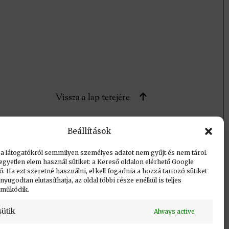
Vissza a lap tetejére
Beállítások
 a látogatókról semmilyen személyes adatot nem gyűjt és nem tárol.
egyetlen elem használ sütiket: a Kereső oldalon elérhető Google
 Ha ezt szeretné használni, el kell fogadnia a hozzá tartozó sütiket
yugodtan elutasíthatja, az oldal többi része enélkül is teljes
 működik.
sütik
Always active