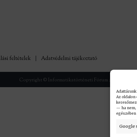
lási feltételek
|
Adatvédelmi tájékoztató
Copyright © Informatikatörténeti Fórum 2017
Adattárunk
Az oldalon 
keresőmező.
— ha nem, n
egészében
Google 