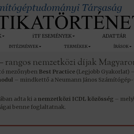
K
iTF ESEMÉNYEK
ADATTÁR
INTÉZMÉNYEK
TERMÉKEK
ÍRÁSOK
s – rangos nemzetközi díjak Magyar
tató mezőnyben
Best Practice
(Legjobb Gyakorlat) 
modul
– mindkettő a Neumann János Számítógép-t
ában adta ki a
nemzetközi ICDL közösség
– melyb
zágai benne foglaltatnak.