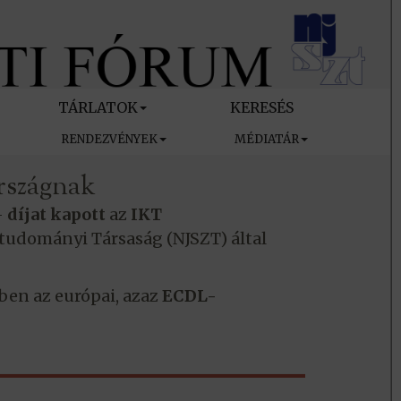
TÁRLATOK
KERESÉS
RENDEZVÉNYEK
MÉDIATÁR
országnak
–
díjat kapott
az
IKT
udományi Társaság (NJSZT) által
en az európai, azaz
ECDL-