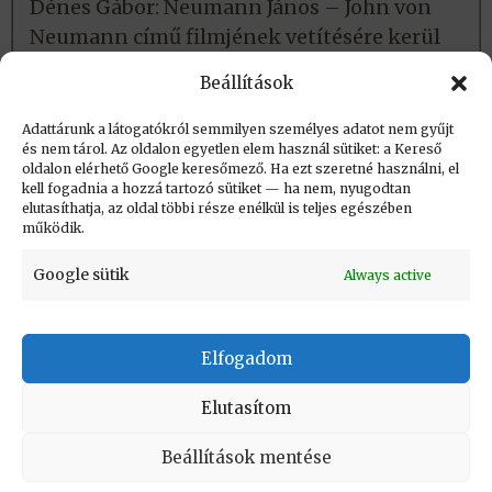
Dénes Gábor: Neumann János – John von
Neumann című filmjének vetítésére kerül
sor a szerzők közreműködésével.
Beállítások
Bővebben…
Adattárunk a látogatókról semmilyen személyes adatot nem gyűjt
és nem tárol. Az oldalon egyetlen elem használ sütiket: a Kereső
oldalon elérhető Google keresőmező. Ha ezt szeretné használni, el
Létrehozva: 2018.11.06. 09:09
kell fogadnia a hozzá tartozó sütiket — ha nem, nyugodtan
elutasíthatja, az oldal többi része enélkül is teljes egészében
Utolsó módosítás: 2018.11.06. 12:59
működik.
Google sütik
Always active
Elfogadom
KAPCSOLAT
|
Impresszum
|
Felhasználási
feltételek
|
Adatvédelmi tájékoztató
Elutasítom
Vissza a lap tetejére
Beállítások mentése