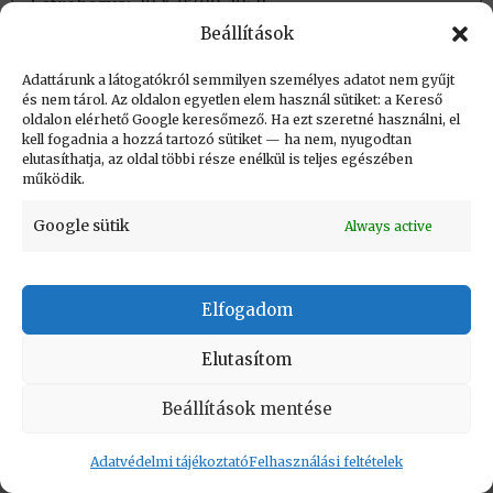
Létrehozva: 2025.07.09. 10:21
Beállítások
Utolsó módosítás: 2025.07.09. 10:21
Adattárunk a látogatókról semmilyen személyes adatot nem gyűjt
és nem tárol. Az oldalon egyetlen elem használ sütiket: a Kereső
oldalon elérhető Google keresőmező. Ha ezt szeretné használni, el
kell fogadnia a hozzá tartozó sütiket — ha nem, nyugodtan
elutasíthatja, az oldal többi része enélkül is teljes egészében
működik.
KAPCSOLAT
|
Impresszum
|
Felhasználási
feltételek
|
Adatvédelmi tájékoztató
Google sütik
Always active
Vissza a lap tetejére
Elfogadom
Copyright © Informatikatörténeti Fórum 2017
Elutasítom
Beállítások mentése
Adatvédelmi tájékoztató
Felhasználási feltételek