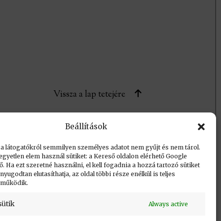
Vissza a lap tetejére
Beállítások
 a látogatókról semmilyen személyes adatot nem gyűjt és nem tárol.
egyetlen elem használ sütiket: a Kereső oldalon elérhető Google
 Ha ezt szeretné használni, el kell fogadnia a hozzá tartozó sütiket
yugodtan elutasíthatja, az oldal többi része enélkül is teljes
 működik.
sütik
Always active