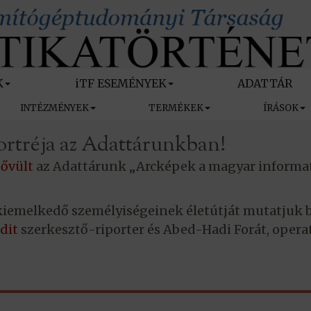
K
iTF ESEMÉNYEK
ADATTÁR
INTÉZMÉNYEK
TERMÉKEK
ÍRÁSOK
ortréja az Adattárunkban!
bővült
az Adattárunk „Arcképek a magyar informa
kiemelkedő személyiségeinek életútját mutatjuk b
udit
szerkesztő-riporter és Abed-Hadi Forát, opera