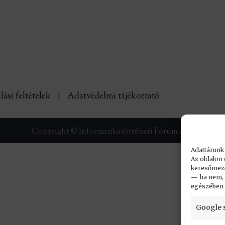
lási feltételek
|
Adatvédelmi tájékoztató
Copyright © Informatikatörténeti Fórum 2017
Adattárunk
Az oldalon 
keresőmező.
— ha nem, n
egészében
Google 