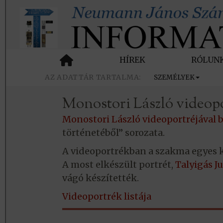
HÍREK
RÓLUN
SZEMÉLYEK
Monostori László videop
Monostori László videoportréjával 
történetéből” sorozata.
A videoportrékban a szakma egyes 
A most elkészült portrét,
Talyigás J
vágó készítették.
Videoportrék listája