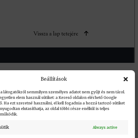
Vissza a lap tetejére
Beállítások
 a látogatókról semmilyen személyes adatot nem gyűjt és nem tárol.
egyetlen elem használ sütiket: a Kereső oldalon elérhető Google
 Ha ezt szeretné használni, el kell fogadnia a hozzá tartozó sütiket
yugodtan elutasíthatja, az oldal többi része enélkül is teljes
 működik.
sütik
Always active