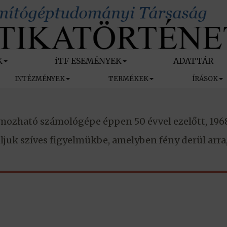
K
iTF ESEMÉNYEK
ADATTÁR
INTÉZMÉNYEK
TERMÉKEK
ÍRÁSOK
mozható számológépe éppen 50 évvel ezelőtt, 196
ljuk szíves figyelmükbe, amelyben fény derül arra, h