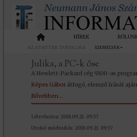
HÍREK
RÓLUN
SZEMÉLYEK
Julika, a PC-k őse
A Hewlett-Packard cég 9100-as progra
Képes Gábor
átfogó, elemző írását aján
Bővebben…
Létrehozva: 2018.09.21. 09:57
Utolsó módosítás: 2018.09.21. 09:57