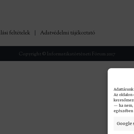
lási feltételek
|
Adatvédelmi tájékoztató
Copyright © Informatikatörténeti Fórum 2017
Adattárunk
Az oldalon 
keresőmező.
— ha nem, n
egészében
Google 