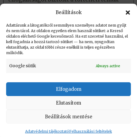
szerelmeseinek!
Beállítások
YouTube videók
Adattárunk a látogatókról semmilyen személyes adatot nem gyűjt
és nem tárol. Az oldalon egyetlen elem használ sütiket: a Kereső
oldalon elérhető Google keresőmező. Ha ezt szeretné használni, el
Létrehozva: 2023.12.12. 09:25
kell fogadnia a hozzá tartozó sütiket — ha nem, nyugodtan
elutasíthatja, az oldal többi része enélkül is teljes egészében
Utolsó módosítás: 2023.12.12. 09:25
működik.
Google sütik
Always active
Elfogadom
KAPCSOLAT
|
Impresszum
|
Felhasználási
feltételek
|
Adatvédelmi tájékoztató
Elutasítom
Vissza a lap tetejére
Beállítások mentése
Adatvédelmi tájékoztató
Felhasználási feltételek
Copyright © Informatikatörténeti Fórum 2017