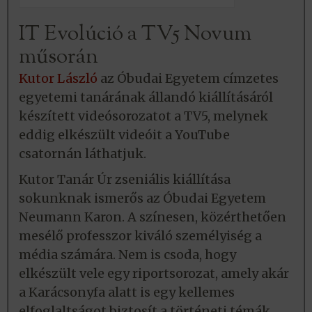
IT Evolúció a TV5 Novum
műsorán
Kutor László
az Óbudai Egyetem címzetes
egyetemi tanárának állandó kiállításáról
készített videósorozatot a TV5, melynek
eddig elkészült videóit a YouTube
csatornán láthatjuk.
Kutor Tanár Úr zseniális kiállítása
sokunknak ismerős az Óbudai Egyetem
Neumann Karon. A színesen, közérthetően
mesélő professzor kiváló személyiség a
média számára. Nem is csoda, hogy
elkészült vele egy riportsorozat, amely akár
a Karácsonyfa alatt is egy kellemes
elfoglaltságot biztosít a történeti témák