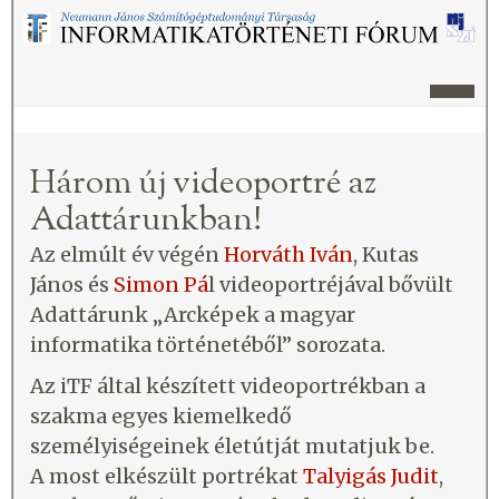
Három új videoportré az
Adattárunkban!
Az elmúlt év végén
Horváth Iván
, Kutas
János és
Simon Pá
l videoportréjával bővült
Adattárunk „Arcképek a magyar
informatika történetéből” sorozata.
Az iTF által készített videoportrékban a
szakma egyes kiemelkedő
személyiségeinek életútját mutatjuk be.
A most elkészült portrékat
Talyigás Judit
,