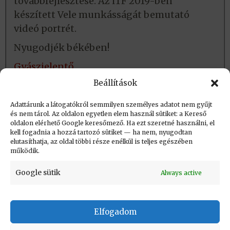
továbbfejlesztése. Az iTF 2019-ben
készített Vele munkásságát bemutató
videó portrét.
Nyugodjék békében!
Gyászjelentő
Videoportré
Beállítások
MOT laudáció
Adattárunk a látogatókról semmilyen személyes adatot nem gyűjt
és nem tárol. Az oldalon egyetlen elem használ sütiket: a Kereső
oldalon elérhető Google keresőmező. Ha ezt szeretné használni, el
Létrehozva: 2023.04.26. 09:45
kell fogadnia a hozzá tartozó sütiket — ha nem, nyugodtan
elutasíthatja, az oldal többi része enélkül is teljes egészében
Utolsó módosítás: 2023.05.15. 14:51
működik.
Google sütik
Always active
Elfogadom
KAPCSOLAT
|
Impresszum
|
Felhasználási
feltételek
|
Adatvédelmi tájékoztató