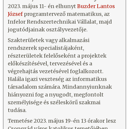
2023. május 11- én elhunyt
Buzder Lantos
József
programtervező matematikus, az
Infelor Rendszertechnikai Vállalat, majd
jogutódjainak osztályvezetője.
Szakterületek vagy alkalmazási
rendszerek specialistájaként,
részterületek felelőseként a projektek
előkészítésével, tervezésével és a
végrehajtás vezetésével foglalkozott.
Halála igazi veszteség az informatikus
társadalom számára. Mindannyiunknak
hiányozni fog a nyugodt, megfontolt
személyisége és széleskörű szakmai
tudása.
Temetése 2023. május 19-én 13 órakor lesz
Csongrád város katolikus temetőjében.