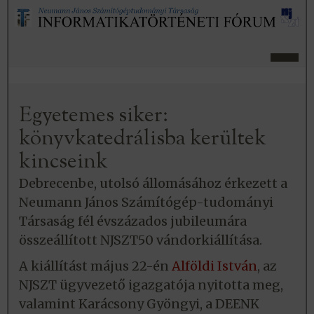
Egyetemes siker:
könyvkatedrálisba kerültek
kincseink
Debrecenbe, utolsó állomásához érkezett a
Neumann János Számítógép-tudományi
Társaság fél évszázados jubileumára
összeállított NJSZT50 vándorkiállítása.
A kiállítást május 22-én
Alföldi István
, az
NJSZT ügyvezető igazgatója nyitotta meg,
valamint Karácsony Gyöngyi, a DEENK