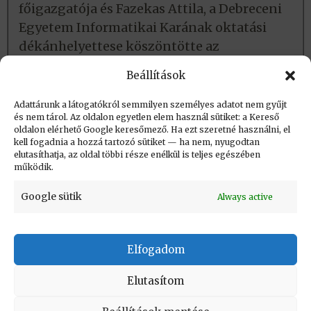
főigazgatója és Fazekas Attila, a Debreceni
Egyetem Informatikai Karának oktatási
dékánhelyettese köszöntötte az
egybegyűlteket.
Beállítások
Bővebben…
Adattárunk a látogatókról semmilyen személyes adatot nem gyűjt
és nem tárol. Az oldalon egyetlen elem használ sütiket: a Kereső
oldalon elérhető Google keresőmező. Ha ezt szeretné használni, el
Létrehozva: 2019.05.30. 09:51
kell fogadnia a hozzá tartozó sütiket — ha nem, nyugodtan
elutasíthatja, az oldal többi része enélkül is teljes egészében
Utolsó módosítás: 2019.05.30. 09:51
működik.
Google sütik
Always active
Elfogadom
KAPCSOLAT
|
Impresszum
|
Felhasználási
feltételek
|
Adatvédelmi tájékoztató
Elutasítom
Vissza a lap tetejére