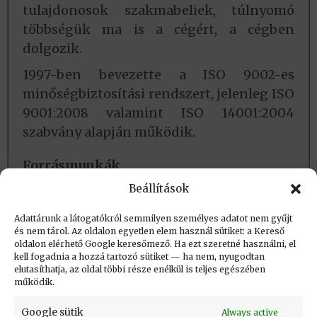
tulajdonosok szakmabeliek, túlnyomó
többségük ma is a cégért, a cégben
dolgozik.
1997-ben bevezette a ISO 9002-es
minőségbiztosítási rendszert, jelenleg ISO
9001:2008 valamint ISO 14001:2004
szabvány alapján működik.
Forrásmunkák
Honlap
Beállítások
Interjú Vinnai Jánossal (RTL Klub)
Adattárunk a látogatókról semmilyen személyes adatot nem gyűjt
és nem tárol. Az oldalon egyetlen elem használ sütiket: a Kereső
oldalon elérhető Google keresőmező. Ha ezt szeretné használni, el
Létrehozva: 2020.04.19. 21:10
kell fogadnia a hozzá tartozó sütiket — ha nem, nyugodtan
elutasíthatja, az oldal többi része enélkül is teljes egészében
Utolsó módosítás: 2022.04.21. 22:50
működik.
Google sütik
Always active