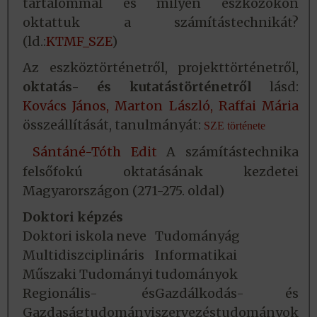
tartalommal és milyen eszközökön
oktattuk a számítástechnikát?
(ld.:
KTMF_SZE
)
Az eszköztörténetről, projekttörténetről,
oktatás- és kutatástörténetről
lásd:
Kovács János,
Marton László,
Raffai Mária
összeállítását, tanulmányát:
SZE története
Sántáné-Tóth Edit
A számítástechnika
felsőfokú oktatásának kezdetei
Magyarországon (271-275. oldal)
Doktori képzés
Doktori iskola neve
Tudományág
Multidiszciplináris
Informatikai
Műszaki Tudományi
tudományok
Regionális- és
Gazdálkodás- és
Gazdaságtudományi
szervezéstudományok