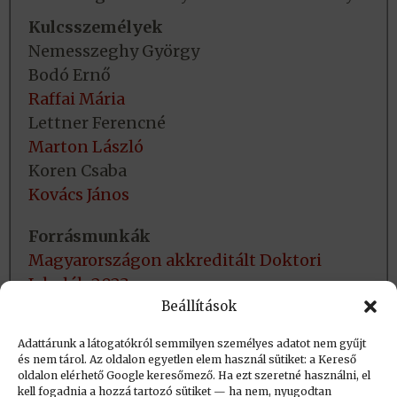
Kulcsszemélyek
Nemesszeghy György
Bodó Ernő
Raffai Mária
Lettner Ferencné
Marton László
Koren Csaba
Kovács János
Forrásmunkák
Magyarországon akkreditált Doktori
Iskolák 2023.
Beállítások
A számítástechnika felsőfokú oktatásának
kezdetei Magyarországon
Adattárunk a látogatókról semmilyen személyes adatot nem gyűjt
és nem tárol. Az oldalon egyetlen elem használ sütiket: a Kereső
oldalon elérhető Google keresőmező. Ha ezt szeretné használni, el
Létrehozva: 2016.07.18. 15:41
kell fogadnia a hozzá tartozó sütiket — ha nem, nyugodtan