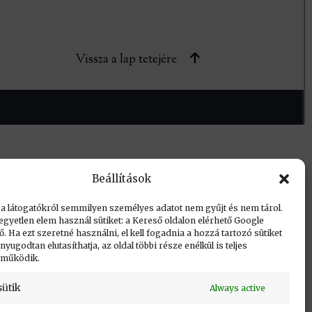
Vissza a lap tetejére
Beállítások
 a látogatókról semmilyen személyes adatot nem gyűjt és nem tárol.
egyetlen elem használ sütiket: a Kereső oldalon elérhető Google
 Ha ezt szeretné használni, el kell fogadnia a hozzá tartozó sütiket
yugodtan elutasíthatja, az oldal többi része enélkül is teljes
 működik.
sütik
Always active