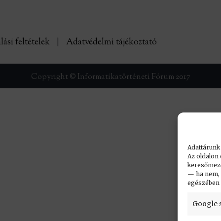
lási feltételek
|
Adatvédelmi tájékoztató
Copyright © Informatikatörténeti Fórum 2017
Adattárunk
Az oldalon 
keresőmező.
— ha nem, n
egészében
Google 