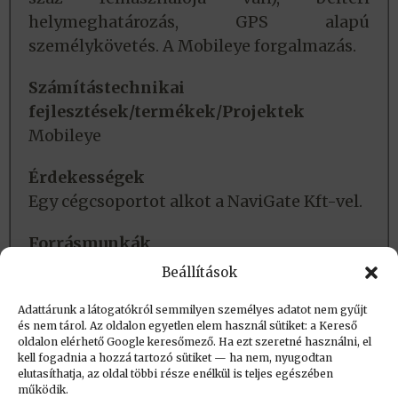
helymeghatározás, GPS alapú
személykövetés. A Mobileye forgalmazás.
Számítástechnikai
fejlesztések/termékek/Projektek
Mobileye
Érdekességek
Egy cégcsoportot alkot a NaviGate Kft-vel.
Forrásmunkák
A térinformatika alkalmazásainak
Beállítások
áttekintő története Magyarországon
Adattárunk a látogatókról semmilyen személyes adatot nem gyűjt
és nem tárol. Az oldalon egyetlen elem használ sütiket: a Kereső
oldalon elérhető Google keresőmező. Ha ezt szeretné használni, el
Létrehozva: 2024.02.03. 19:57
kell fogadnia a hozzá tartozó sütiket — ha nem, nyugodtan
elutasíthatja, az oldal többi része enélkül is teljes egészében
Utolsó módosítás: 2024.02.17. 19:34
működik.