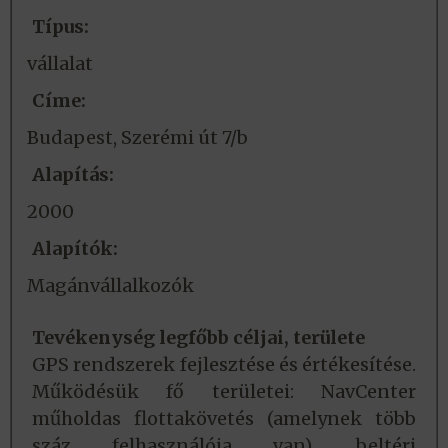
Típus:
vállalat
Címe:
Budapest, Szerémi út 7/b
Alapítás:
2000
Alapítók:
Magánvállalkozók
Tevékenység legfőbb céljai, területe
GPS rendszerek fejlesztése és értékesítése.
Működésük fő területei: NavCenter
műholdas flottakövetés (amelynek több
száz felhasználója van), beltéri