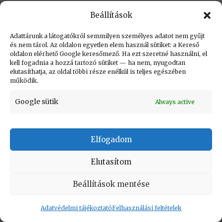
Beállítások
Adattárunk a látogatókról semmilyen személyes adatot nem gyűjt
és nem tárol. Az oldalon egyetlen elem használ sütiket: a Kereső
KAPCSOLAT
|
Impresszum
|
Felhasználási
oldalon elérhető Google keresőmező. Ha ezt szeretné használni, el
feltételek
|
Adatvédelmi tájékoztató
kell fogadnia a hozzá tartozó sütiket — ha nem, nyugodtan
elutasíthatja, az oldal többi része enélkül is teljes egészében
működik.
Vissza a lap tetejére
Google sütik
Always active
Copyright © Informatikatörténeti Fórum 2017
Elfogadom
Elutasítom
Beállítások mentése
Adatvédelmi tájékoztató
Felhasználási feltételek