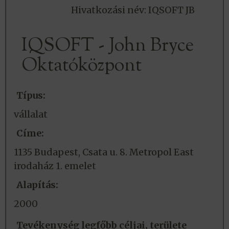
Hivatkozási név: IQSOFT JB
IQSOFT - John Bryce
Oktatóközpont
Típus:
vállalat
Címe:
1135 Budapest, Csata u. 8. Metropol East
irodaház 1. emelet
Alapítás:
2000
Tevékenység legfőbb céljai, területe