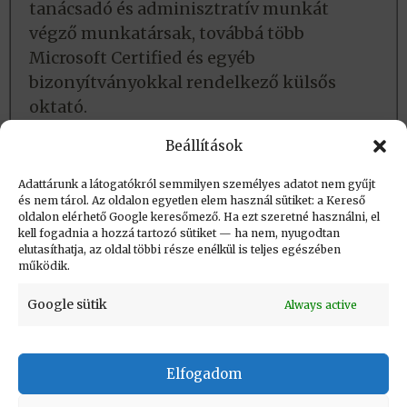
tanácsadó és adminisztratív munkát
végző munkatársak, továbbá több
Microsoft Certified és egyéb
bizonyítványokkal rendelkező külsős
oktató.
Forrásmunkák
Beállítások
IQSOFT JB honlap
Adattárunk a látogatókról semmilyen személyes adatot nem gyűjt
és nem tárol. Az oldalon egyetlen elem használ sütiket: a Kereső
oldalon elérhető Google keresőmező. Ha ezt szeretné használni, el
Létrehozva: 2016.07.03. 15:29
kell fogadnia a hozzá tartozó sütiket — ha nem, nyugodtan
elutasíthatja, az oldal többi része enélkül is teljes egészében
Utolsó módosítás: 2017.08.21. 10:47
működik.
Google sütik
Always active
Elfogadom
KAPCSOLAT
|
Impresszum
|
Felhasználási
feltételek
|
Adatvédelmi tájékoztató