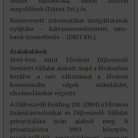
felület biztosítása, mobil fizetési
megoldások (Díjnet Zrt.); és
Kiszervezett informatikai szolgáltatások
nyújtása – kártyamenedzsment, sms-
bank üzemeltetés – (DBIT Kft.).
Átalakulások
1949-ben mint Fővárosi Díjbeszedő
Nemzeti Vállalat alakult majd a fővároshoz
kerülve a név változással a fővárosi
kommunális cégek számlázást,
elszámolásokat végezte
A DíjBeszedő Holding Zrt. (DBH) a Fővárosi
Számítástechnikai és Díjbeszedő Vállalat
privatizálása után alakult meg. A
privatizációra 1993 közepén,
munkavállalói résztulajdonosi program