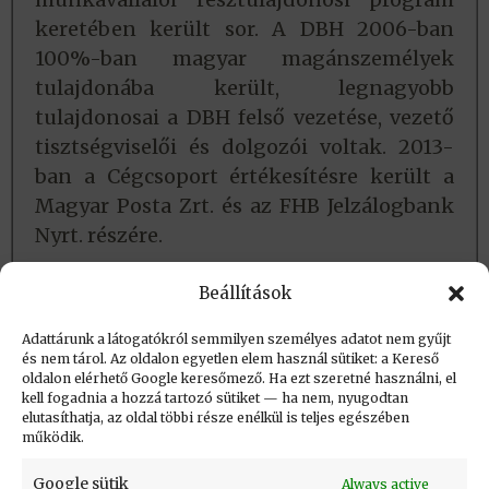
keretében került sor. A DBH 2006-ban
100%-ban magyar magánszemélyek
tulajdonába került, legnagyobb
tulajdonosai a DBH felső vezetése, vezető
tisztségviselői és dolgozói voltak. 2013-
ban a Cégcsoport értékesítésre került a
Magyar Posta Zrt. és az FHB Jelzálogbank
Nyrt. részére.
Forrásmunkák
Beállítások
DBH története
Adattárunk a látogatókról semmilyen személyes adatot nem gyűjt
és nem tárol. Az oldalon egyetlen elem használ sütiket: a Kereső
oldalon elérhető Google keresőmező. Ha ezt szeretné használni, el
Létrehozva: 2016.06.25. 18:06
kell fogadnia a hozzá tartozó sütiket — ha nem, nyugodtan
elutasíthatja, az oldal többi része enélkül is teljes egészében
Utolsó módosítás: 2024.02.02. 11:52
működik.
Google sütik
Always active