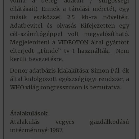
volna a beteg adatait / sürgősségi
ellátásait). Ennek a tárolási méretét, egy
másik eszközzel 2,5 kb-ra növelték.
Adatbevitel és olvasás Kifejezetten egy
cél-számítógéppel volt megvalósítható.
Megjeleníteni a VIDEOTON által gyártott
elterjedt „Tünde” tv-t használták. Nem
került bevezetésre.
Donor adatbázis kialakítása: Simon Pál-ék
által kidolgozott egészségügyi rendszer, a
WHO világkongresszuson is bemutatva.
Átalakulások
Átalakulás vegyes gazdálkodású
intézménnyé: 1987.