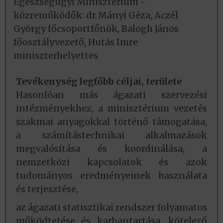
Egészségügyi Minisztérium -
közreműködők: dr Mányi Géza, Aczél
György főcsoportfőnök, Balogh János
főosztályvezető, Hutás Imre
miniszterhelyettes
Tevékenység legfőbb céljai, területe
Hasonlóan más ágazati szervezési
intézményekhez, a minisztérium vezetés
szakmai anyagokkal történő támogatása,
a számítástechnikai alkalmazások
megvalósítása és koordinálása, a
nemzetközi kapcsolatok és azok
tudományos eredményeinek használata
és terjesztése,
az ágazati statisztikai rendszer folyamatos
működtetése és karbantartása, kötelező