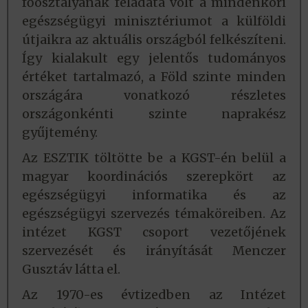
főosztályának feladata volt a mindenkori
egészségügyi minisztériumot a külföldi
útjaikra az aktuális országból felkészíteni.
Így kialakult egy jelentős tudományos
értéket tartalmazó, a Föld szinte minden
országára vonatkozó részletes
országonkénti szinte naprakész
gyűjtemény.
Az ESZTIK töltötte be a KGST-én belül a
magyar koordinációs szerepkört az
egészségügyi informatika és az
egészségügyi szervezés témaköreiben. Az
intézet KGST csoport vezetőjének
szervezését és irányítását Menczer
Gusztáv látta el.
Az 1970-es évtizedben az Intézet