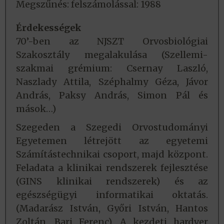
Megszűnés: felszámolással: 1988
Érdekességek
70’-ben az NJSZT Orvosbiológiai
Szakosztály megalakulása (Szellemi-
szakmai grémium: Csernay Laszló,
Naszlady Attila, Széphalmy Géza, Jávor
András, Paksy András, Simon Pál és
mások…)
Szegeden a Szegedi Orvostudományi
Egyetemen létrejött az egyetemi
Számítástechnikai csoport, majd központ.
Feladata a klinikai rendszerek fejlesztése
(GINS klinikai rendszerek) és az
egészségügyi informatikai oktatás.
(Madarász István, Győri István, Hantos
Zoltán, Bari Ferenc). A kezdeti hardver