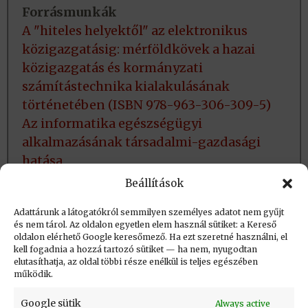
Forrásmunkák
A "hiteles helyektől" az elektronikus
közigazgatásig: mérföldkövek a hazai
közigazgatás és kormányzati
számítástechnika kialakulásának
történetében (ISBN 978-963-306-309-5)
Az informatika egészségügyi
alkalmazásának társadalmi-gazdasági
hatása
Fejezetek az egészségügyi informatika
Beállítások
hazai történetéből
Adattárunk a látogatókról semmilyen személyes adatot nem gyűjt
és nem tárol. Az oldalon egyetlen elem használ sütiket: a Kereső
oldalon elérhető Google keresőmező. Ha ezt szeretné használni, el
Létrehozva: 2016.06.25. 17:29
kell fogadnia a hozzá tartozó sütiket — ha nem, nyugodtan
elutasíthatja, az oldal többi része enélkül is teljes egészében
Utolsó módosítás: 2024.03.31. 18:01
működik.
Google sütik
Always active