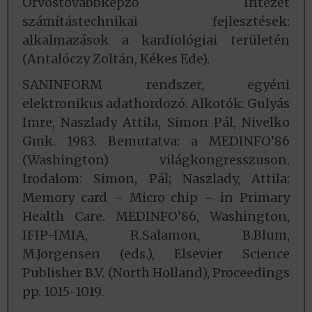
Orvostovábbképző Intézet
számítástechnikai fejlesztések:
alkalmazások a kardiológiai területén
(Antalóczy Zoltán, Kékes Ede).
SANINFORM rendszer, egyéni
elektronikus adathordozó. Alkotók: Gulyás
Imre, Naszlady Attila, Simon Pál, Nivelko
Gmk. 1983. Bemutatva: a MEDINFO’86
(Washington) világkongresszuson.
Irodalom: Simon, Pál; Naszlady, Attila:
Memory card – Micro chip – in Primary
Health Care. MEDINFO’86, Washington,
IFIP-IMIA, R.Salamon, B.Blum,
M.Jorgensen (eds.), Elsevier Science
Publisher B.V. (North Holland), Proceedings
pp. 1015-1019.