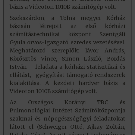
bázis a Videoton 1010B számítógép volt.
Szekszárdon, a Tolna megyei Kórház
bázisán létrejött az első kórházi
számítástechnikai központ Szentgáli
Gyula orvos-igazgató ezredes vezetésével.
Meghatározó szereplők: Jávor András,
Körösztös Vince, Simon László, Bordás
István – feladata a kórházi statisztikai és
ellátást,- gyógyítást támogató rendszerek
kialakítása. A kezdeti hardver bázis a
Videoton 1010B számítógép volt.
Az Országos Korányi TBC és
Pulmonológiai Intézet Számítóközpontja
szakmai és népegészségügyi feladatokat
látott el (Schweiger Ottó, Ajkay Zoltán,
Pataky Géza). Az ott végzett tudományos