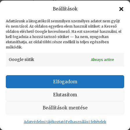
Beállítások
Létrehozva: 2021.09.10. 23:24
Adattárunk a látogatókról semmilyen személyes adatot nem gyűjt
Utolsó módosítás: 2021.09.10. 23:33
és nem tárol. Az oldalon egyetlen elem használ sütiket: a Kereső
oldalon elérhető Google keresőmező. Ha ezt szeretné használni, el
kell fogadnia a hozzá tartozó sütiket — ha nem, nyugodtan
elutasíthatja, az oldal többi része enélkül is teljes egészében
működik.
Google sütik
Always active
KAPCSOLAT
|
Impresszum
|
Felhasználási
feltételek
|
Adatvédelmi tájékoztató
Elfogadom
Vissza a lap tetejére
Elutasítom
Copyright © Informatikatörténeti Fórum 2017
Beállítások mentése
Adatvédelmi tájékoztató
Felhasználási feltételek