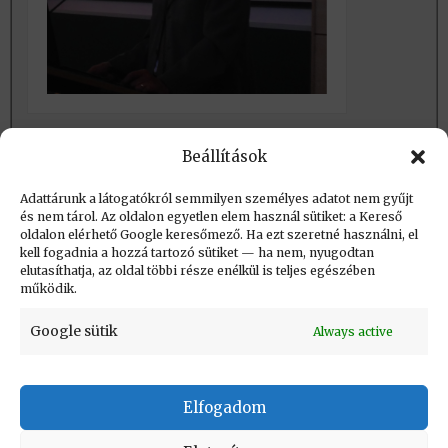
PKI, a hazai távközlés fejlesztés
Beállítások
bölcsője rendezvény -2
Adattárunk a látogatókról semmilyen személyes adatot nem gyűjt
és nem tárol. Az oldalon egyetlen elem használ sütiket: a Kereső
oldalon elérhető Google keresőmező. Ha ezt szeretné használni, el
Létrehozva: 2021.09.10. 23:24
kell fogadnia a hozzá tartozó sütiket — ha nem, nyugodtan
elutasíthatja, az oldal többi része enélkül is teljes egészében
Utolsó módosítás: 2021.09.10. 23:34
működik.
Google sütik
Always active
Elfogadom
KAPCSOLAT
|
Impresszum
|
Felhasználási
feltételek
|
Adatvédelmi tájékoztató