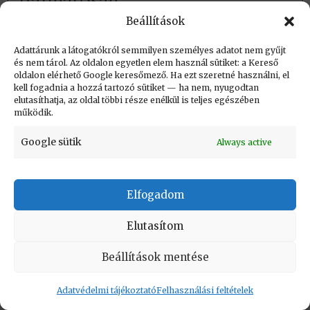
hallgatóság
Beállítások
Létrehozva: 2021.09.10. 23:24
Adattárunk a látogatókról semmilyen személyes adatot nem gyűjt
és nem tárol. Az oldalon egyetlen elem használ sütiket: a Kereső
Utolsó módosítás: 2021.09.11. 23:12
oldalon elérhető Google keresőmező. Ha ezt szeretné használni, el
kell fogadnia a hozzá tartozó sütiket — ha nem, nyugodtan
elutasíthatja, az oldal többi része enélkül is teljes egészében
működik.
Google sütik
Always active
KAPCSOLAT
|
Impresszum
|
Felhasználási
feltételek
|
Adatvédelmi tájékoztató
Elfogadom
Vissza a lap tetejére
Elutasítom
Copyright © Informatikatörténeti Fórum 2017
Beállítások mentése
Adatvédelmi tájékoztató
Felhasználási feltételek