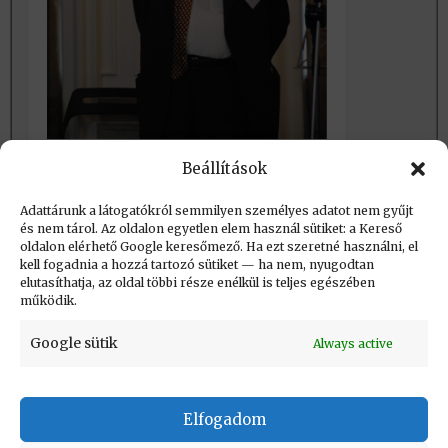
Beállítások
Havass 70 – Köszöntő
Adattárunk a látogatókról semmilyen személyes adatot nem gyűjt
és nem tárol. Az oldalon egyetlen elem használ sütiket: a Kereső
oldalon elérhető Google keresőmező. Ha ezt szeretné használni, el
Létrehozva: 2021.09.10. 23:24
kell fogadnia a hozzá tartozó sütiket — ha nem, nyugodtan
elutasíthatja, az oldal többi része enélkül is teljes egészében
Utolsó módosítás: 2021.09.18. 15:08
működik.
Google sütik
Always active
Elfogadom
KAPCSOLAT
|
Impresszum
|
Felhasználási