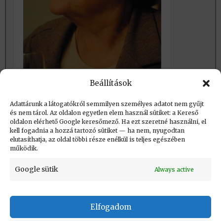
Beállítások
Havass 70 – Nézők – 5
Adattárunk a látogatókról semmilyen személyes adatot nem gyűjt
és nem tárol. Az oldalon egyetlen elem használ sütiket: a Kereső
oldalon elérhető Google keresőmező. Ha ezt szeretné használni, el
Létrehozva: 2021.09.10. 23:24
kell fogadnia a hozzá tartozó sütiket — ha nem, nyugodtan
elutasíthatja, az oldal többi része enélkül is teljes egészében
Utolsó módosítás: 2021.09.18. 15:05
működik.
Google sütik
Always active
Elfogadom
KAPCSOLAT
|
Impresszum
|
Felhasználási