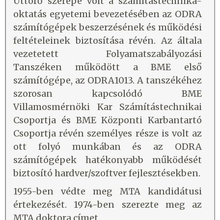
Úttörő szerepe volt a számítástechnika-
oktatás egyetemi bevezetésében az ODRA
számítógépek beszerzésének és működési
feltételeinek biztosítása révén. Az általa
vezetetett Folyamatszabályozási
Tanszéken működött a BME első
számítógépe, az ODRA1013. A tanszékéhez
szorosan kapcsolódó BME
Villamosmérnöki Kar Számítástechnikai
Csoportja és BME Központi Karbantartó
Csoportja révén személyes része is volt az
ott folyó munkában és az ODRA
számítógépek hatékonyabb működését
biztosító hardver/szoftver fejlesztésekben.
1955-ben védte meg MTA kandidátusi
értekezését. 1974-ben szerezte meg az
MTA doktora címet.