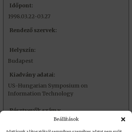
Időpont:
1998.03.22-03.27
Rendező szervek:
Helyszín:
Budapest
Kiadvány adatai:
US-Hungarian Symposium on
Information Technology
Résztvevők száma:
Beállítások
220
Adattárunk a látogatókról semmilyen személyes adatot nem gyűjt