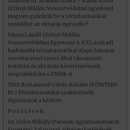
Szabóné dr. Szalánci Erika – Kállai Attila
(Zrínyi Miklós Nemzetvédelmi Egyetem)
Hogyan gyűrűzik be a térinformatikai
szemlélet az oktatás egészébe?
Ványa László (Zrínyi Miklós
Nemzetvédelmi Egyetem) A XXL századi
hadviselés térinformatikai alapú katonai
vezetési rend szerei által támasztott
kutatási és oktatási követelmények
megvalósítása a ZMNE-n
Tóth Bertalanné Urbán Katalin (FÖMTERV
Rt.) Térinformatikai szakmérnök
diplomával a kézben
P o s z t e r e k:
Dr. Szűcs Mihály (Pannon Agrártudományi
Egyetem) Talajsorok elhelyezkedésének