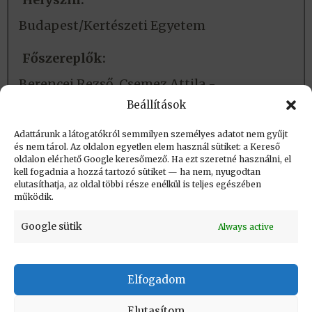
Budapest/Kertészeti Egyetem
Főszereplők:
Berencei Rezső, Csemez Attila -
főszervezők
Beállítások
Adattárunk a látogatókról semmilyen személyes adatot nem gyűjt
és nem tárol. Az oldalon egyetlen elem használ sütiket: a Kereső
Létrehozva (post_date): 2023.03.29. 10:42
oldalon elérhető Google keresőmező. Ha ezt szeretné használni, el
Utolsó módosítás (post_modified): 2024.02.17.
kell fogadnia a hozzá tartozó sütiket — ha nem, nyugodtan
elutasíthatja, az oldal többi része enélkül is teljes egészében
07:37
működik.
Google sütik
Always active
Elfogadom
KAPCSOLAT
|
Impresszum
|
Felhasználási
feltételek
|
Adatvédelmi tájékoztató
Elutasítom