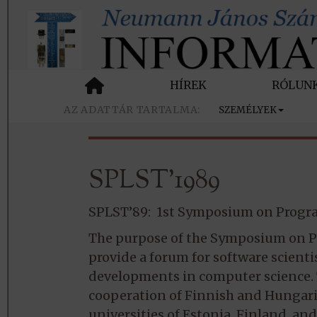
HÍREK
RÓLUN
SZEMÉLYEK
SPLST’1989
SPLST’89: 1st Symposium on Progr
The purpose of the Symposium on P
provide a forum for software scienti
developments in computer science. 
cooperation of Finnish and Hungarian
universities of Estonia, Finland, an