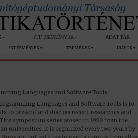
K
iTF ESEMÉNYEK
ADATTÁR
INTÉZMÉNYEK
TERMÉKEK
ÍRÁSOK
amming Languages and Software Tools
rogramming Languages and Software Tools is to
sts to present and discuss recent researches and
This symposium series arosed in 1989 from the
 universities. It is organized every two years by
d Hungary, but with participants coming from all o