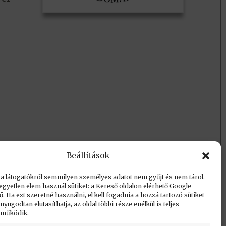
d
Beállítások
 a látogatókról semmilyen személyes adatot nem gyűjt és nem tárol.
egyetlen elem használ sütiket: a Kereső oldalon elérhető Google
 Ha ezt szeretné használni, el kell fogadnia a hozzá tartozó sütiket
yugodtan elutasíthatja, az oldal többi része enélkül is teljes
 működik.