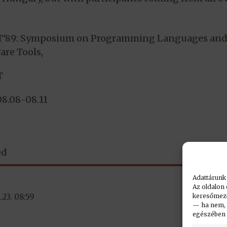
T'89: Symposium on Programming Languages an
are Tools,
T
08.08-08.11
ed
Adattárunk
Az oldalon 
keresőmező.
23. 08:59
— ha nem, n
egészében