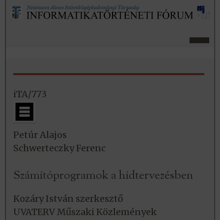
iTA/773
Petúr Alajos
Schwerteczky Ferenc
Számítóprogramok a hídtervezésben
Kozáry István szerkesztő
UVATERV Műszaki Közlemények