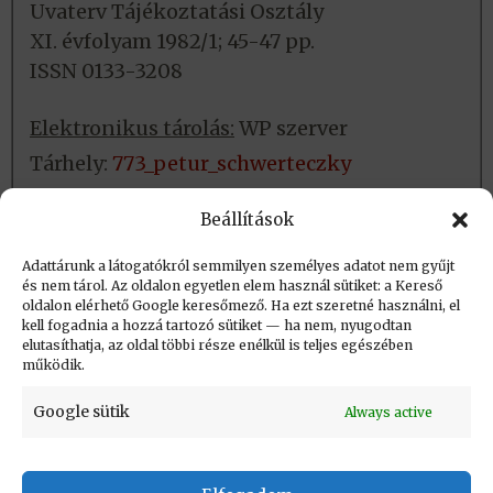
Uvaterv Tájékoztatási Osztály
XI. évfolyam 1982/1; 45-47 pp.
ISSN 0133-3208
Elektronikus tárolás:
WP szerver
Tárhely:
773_petur_schwerteczky
Fizikai tárolás:
Helye: NJSZT
Beállítások
Azonosító: iTA kézikönyvtár
Adattárunk a látogatókról semmilyen személyes adatot nem gyűjt
és nem tárol. Az oldalon egyetlen elem használ sütiket: a Kereső
oldalon elérhető Google keresőmező. Ha ezt szeretné használni, el
Létrehozva: 2017.06.21. 15:12
kell fogadnia a hozzá tartozó sütiket — ha nem, nyugodtan
elutasíthatja, az oldal többi része enélkül is teljes egészében
Utolsó módosítás: 2023.09.01. 20:39
működik.
Google sütik
Always active