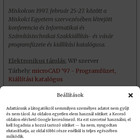
Miskolcon 1997. február 25-27. között a
Miskolci Egyetem szervezésében létrejött
konferencia és Informatikai és
Számítástechnikai Szakkiállítás- és vásár
programfüzete és kiállítási katalógusa.
Elektronikus tárolás:
WP szerver
Tárhely:
microCAD ’97 - Programfüzet,
Kiállítási katalógus
Fizikai tárolás:
Helye: NJSZT
Beállítások
Azonosító: Kézikönyvtár
Adattárunk a látogatókról semmilyen személyes adatot nem gyűjt
és nem tárol. Az oldalon egyetlen elem használ sütiket: a Kereső
oldalon elérhető Google keresőmező. Ha ezt szeretné használni, el
Létrehozva: 2024.10.01. 14:16
kell fogadnia a hozzá tartozó sütiket — ha nem, nyugodtan
elutasíthatja, az oldal többi része enélkül is teljes egészében
Utolsó módosítás: 2024.10.01. 14:16
működik.