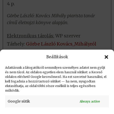
4 p.
Görbe László: Kovács Mihály piarista tanár
című életrajzi könyve alapján.
Elektronikus tárolás:
WP szerver
Tárhely:
Görbe László Kovács_Mihályról
Fizikai tárolás:
Helye: könyvtár
Beállítások
Azonosító:
Adattárunk a látogatókról semmilyen személyes adatot nem gyűjt
és nem tárol. Az oldalon egyetlen elem használ sütiket: a Kereső
oldalon elérhető Google keresőmező. Ha ezt szeretné használni, el
Létrehozva: 2016.01.23. 12:46
kell fogadnia a hozzá tartozó sütiket — ha nem, nyugodtan
elutasíthatja, az oldal többi része enélkül is teljes egészében
Utolsó módosítás: 2023.09.01. 20:34
működik.
Google sütik
Always active