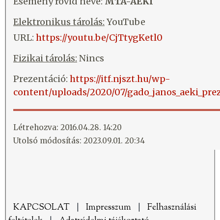
Esemény rövid neve:
MTA-AEKI
Elektronikus tárolás:
YouTube
URL:
https://youtu.be/CjTtygKetl0
Fizikai tárolás:
Nincs
Prezentáció:
https://itf.njszt.hu/wp-
content/uploads/2020/07/gado_janos_aeki_prez
Létrehozva: 2016.04.28. 14:20
Utolsó módosítás: 2023.09.01. 20:34
KAPCSOLAT
|
Impresszum
|
Felhasználási