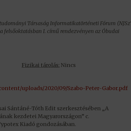
udományi Társaság Informatikatörténeti Fórum (NJSz
a felsőoktatásban I. című rendezvényen az Óbudai
Fizikai tárolás:
Nincs
p-content/uploads/2020/09/Szabo-Peter-Gabor.pdf
sai Sántáné-Tóth Edit szerkesztésében „A
sának kezdetei Magyarországon” c.
Typotex Kiadó gondozásában.