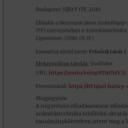
Budapest: NJSzT iTF, 2010.
Előadás a Neumann János Számítógép-t
iTF) szervezésében a Számítástechnika 
Egyetemen. (2010. 03. 11.)
Esemény rövid neve:
Felsőoktatás I
Elektronikus tárolás:
YouTube
URL:
https://youtu.be/np9Tm7iyV_Q
Prezentáció:
https://itf.njszt.hu/w
Megjegyzés:
A négyrészes előadássorozat előadá
számítástechnika felsőfokú oktatá
tanulmánykötetében jelent meg a 