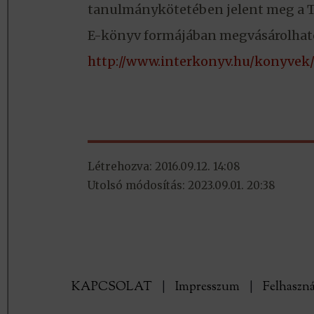
tanulmánykötetében jelent meg a 
E-könyv formájában megvásárolható
http://www.interkonyv.hu/konyvek/
Létrehozva: 2016.09.12. 14:08
Utolsó módosítás: 2023.09.01. 20:38
KAPCSOLAT
|
Impresszum
|
Felhaszná