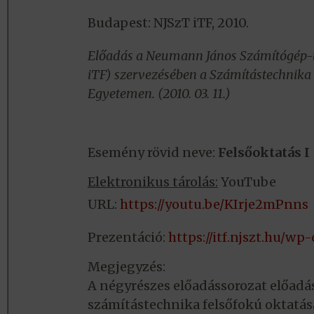
Budapest: NJSzT iTF, 2010.
Előadás a Neumann János Számítógép-t
iTF) szervezésében a Számítástechnika 
Egyetemen. (2010. 03. 11.)
Esemény rövid neve:
Felsőoktatás I
Elektronikus tárolás:
YouTube
URL:
https://youtu.be/KIrje2mPnns
Prezentáció:
https://itf.njszt.hu/w
Megjegyzés:
A négyrészes előadássorozat előadá
számítástechnika felsőfokú oktatá