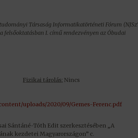
udományi Társaság Informatikatörténeti Fórum (NJSz
a felsőoktatásban I. című rendezvényen az Óbudai
Fizikai tárolás:
Nincs
p-content/uploads/2020/09/Gemes-Ferenc.pdf
sai Sántáné-Tóth Edit szerkesztésében „A
sának kezdetei Magyarországon” c.