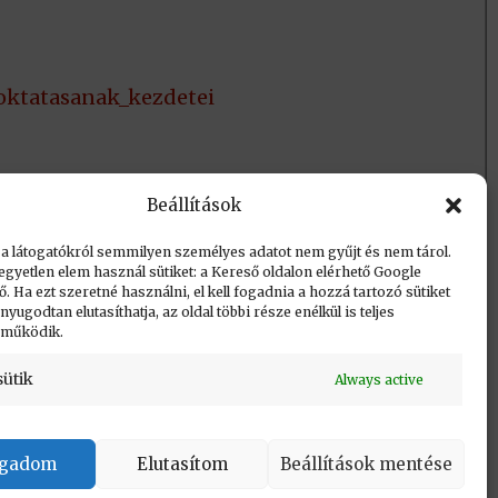
_oktatasanak_kezdetei
Beállítások
 a látogatókról semmilyen személyes adatot nem gyűjt és nem tárol.
egyetlen elem használ sütiket: a Kereső oldalon elérhető Google
 Ha ezt szeretné használni, el kell fogadnia a hozzá tartozó sütiket
yugodtan elutasíthatja, az oldal többi része enélkül is teljes
 működik.
sütik
Always active
Vissza a lap tetejére
ogadom
Elutasítom
Beállítások mentése