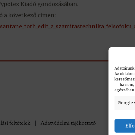
Typotex Kiadó gondozásában.
 a következő címen:
santane_toth_edit_a_szamitastechnika_felsofoku
Adattárunk
Az oldalon 
keresőmező.
— ha nem, n
egészében
Google 
lási feltételek
|
Adatvédelmi tájékoztató
Elf