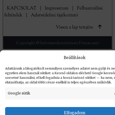
KAPCSOLAT
|
Impresszum
|
Felhasználási
feltételek
|
Adatvédelmi tájékoztató
Vissza a lap tetejére
Copyright © Informatikatörténeti Fórum 2017
Beállítások
Adattárunk a látogatókról semmilyen személyes adatot nem gyűjt és ne
egyetlen elem használ sütiket: a Kereső oldalon elérhető Google keres
szeretné használni, el kell fogadnia a hozzá tartozó sütiket — ha nem,
elutasíthatja, az oldal többi része enélkül is teljes egészében működik.
Google sütik
Elfogadom